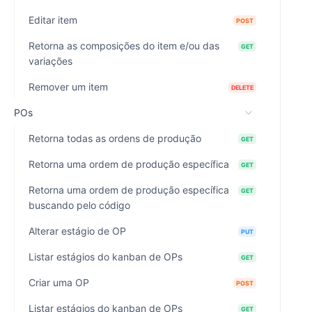
Editar item
POST
Retorna as composições do item e/ou das
GET
variações
Remover um item
DELETE
POs
Retorna todas as ordens de produção
GET
Retorna uma ordem de produção específica
GET
Retorna uma ordem de produção específica
GET
buscando pelo código
Alterar estágio de OP
PUT
Listar estágios do kanban de OPs
GET
Criar uma OP
POST
Listar estágios do kanban de OPs
GET