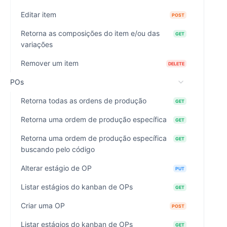
Editar item
POST
Retorna as composições do item e/ou das
GET
variações
Remover um item
DELETE
POs
Retorna todas as ordens de produção
GET
Retorna uma ordem de produção específica
GET
Retorna uma ordem de produção específica
GET
buscando pelo código
Alterar estágio de OP
PUT
Listar estágios do kanban de OPs
GET
Criar uma OP
POST
Listar estágios do kanban de OPs
GET